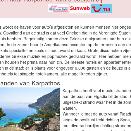
s wordt de haven voor auto’s afgesloten en kunnen mensen hier onges
n. Opvallend aan de stad is dat veel Grieken die in de Verenigde State
uis hebben. Regelmatig komen deze Griekse emigranten naar hun eil
ten. In de zomer hoor je Amerikaanse accenten op de terrassen aan de
kale specialiteiten zoals stifado, worst en kaas. Grote discotheken zijn e
erne Griekse muziek en popmuziek gedraaid wordt. Hier hebben men
en houden het prima naar hun zin. De meeste hotels en appartementen 
n in de stad; er is plaats voor ongeveer 6.000 gasten en de keuze is 
enhotels tot simpele hotelkamers, alle mogelijkheden zijn er.
randen van Karpathos
Karpathos heeft veel mooie stranden.
aan de baai van Pigadia bij de stad. 
uitgestrekt strand waar het in de zom
waaien.
Wanneer je met de auto vanaf Pigadia
langs de oostkust trekt richting Spoa, 
met diverse bordjes richting strande