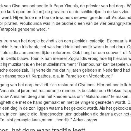
erk van Olympos ontmoette ik Papa Yiannis, de priester van het dorp. W
de kerk open en liet mij de gravuren en de schilderijen in de kerk zien 
werd. Hij vertelde me hoe de inwoners eeuwen geleden uit Vroukound
or piraten. Vroukounda was in de oudheid een van de vier belangrijkst
Tetrapolis genoemd werd. “
entrum van het dorpje bevindt zich een piepklein cafeetje. Eigenaar is An
telde ik een frisdrank, het was inmiddels behoorlijk warm in het dorp
en foto’s die aan andere tijden refereren. Ook hangt er een souvenir uit
 in Delfts blauw. Toen ik aan meneer Zografidis vroeg hoe hij hieraan
at hij muzikant is en het muziekinstrument “Tsambouna” kan bespelen, d
sche doedelzak. Hij vertelde me dat hij jaren geleden in Nederland ha
en dansgroep uit Karpathos, o.a. in Paradiso en Vredenburg.”
ingang van het dorp bevindt zich restaurant Olympos. Hier ontmoete ik 
nna die al jaren het restaurantje runnen. Ik bestelde een Griekse frap
rouw Anna het deeg aan het kneden was om “Makarounes” te maken. 
aghetti die met de hand gemaakt en met de vingers gesneden wordt. D
 een dag in de zon liggen waarna het gekookt wordt. Als het gekookt i
an, in een laagje olie, fijngesneden uien gebakken die daarna over h
Tot slot geraspte kaas,mmm…heerlijk.” Aldus Jorgos.
s, het dorp waar traditie leeft!