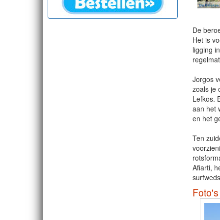
De beroe
Het is v
ligging 
regelmat
Jorgos v
zoals je
Lefkos. B
aan het 
en het ge
Ten zuid
voorzieni
rotsform
Afiarti, 
surfweds
Foto's