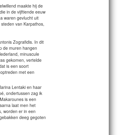
elwillend maakte hij de
die in de vijftiende eeuw
a waren gevlucht uit
e steden van Karpathos,
tonis Zografidis. In dit
. Op de muren hangen
 Nederland, minuscule
 was gekomen, vertelde
at is een soort
d optreden met een
Marina Lentaki en haar
pé, ondertussen zag ik
Makarounes is een
aarna laat men het
s, worden er in een
et gebakken deeg gegoten