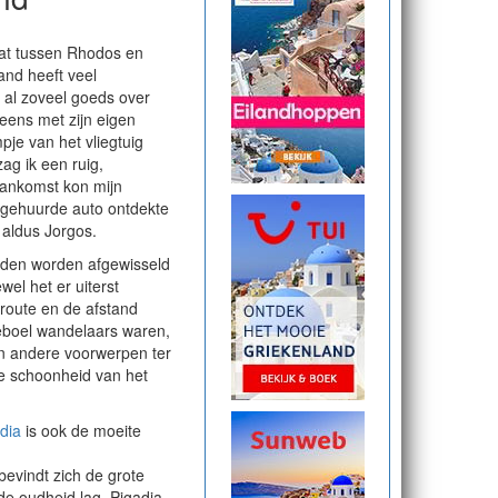
dat tussen Rhodos en
land heeft veel
 al zoveel goeds over
eens met zijn eigen
pje van het vliegtuig
ag ik een ruig,
aankomst kon mijn
 gehuurde auto ontdekte
” aldus Jorgos.
bieden worden afgewisseld
el het er uiterst
e route en de afstand
leboel wandelaars waren,
n andere voorwerpen ter
e schoonheid van het
dia
is ook de moeite
bevindt zich de grote
 de oudheid lag. Pigadia