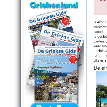
’s Avond
slentere
tweede h
te genie
bieden lo
waar mod
nachtlev
rondom e
vijfsterr
De st