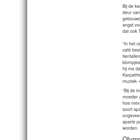
Bij de k
deur van 
gebouwd 
angst vo
dat ook 
“In het c
café bes
tientall
klompjes
hij me d
Karpathi
muziek- 
“Bij de 
moeder A
hoe mev
soort sp
ongeveer
aparte p
worden. 
Olympo