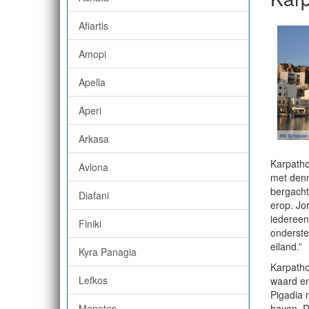
Afiartis
Amopi
Apella
Aperi
Arkasa
Karpatho
Avlona
met denn
bergachti
Diafani
erop. Jo
iedereen
Finiki
onderste
eiland.”
Kyra Panagia
Karpatho
Lefkos
waard en
Pigadia 
Menetes
haven. D