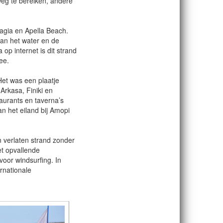
weg te bereiken, andere
agia en Apella Beach.
van het water en de
op internet is dit strand
ee.
Het was een plaatje
 Arkasa, Finiki en
taurants en taverna’s
n het eiland bij Amopi
en verlaten strand zonder
met opvallende
voor windsurfing. In
ernationale