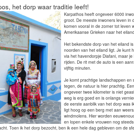
s, het dorp waar traditie leeft!
Karpathos heeft ongeveer 6000 inwo
groot. De meeste inwoners leven in 
komen vooral in de zomer tot leven
Amerikaanse Grieken naar het eilan
Het bekendste dorp van het eiland is
noorden van het eiland ligt. Je kunt 
via het havendorpje Diafani, maar je
rijden. De rit met de auto is een aa
vijftig minuten.
Je komt prachtige landschappen en 
tegen, de natuur is hier prachtig. Een
ongeveer twee kilometer is niet geasf
weg is erg goed en is onlangs vernieu
de eerste aanblik van het dorp was i
ligt hoog op een berg met aan weers
windmolens. Hier worden eeuwenoud
en lopen enkele vrouwen nog steeds i
acht. Toen ik het dorp bezocht, ben ik een hele dag gebleven om de sf