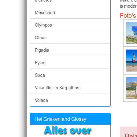
is moder
Mesochori
Foto's
Olympos
Othos
Pigadia
Pyles
Spoa
Vakantiefilm Karpathos
Volada
Het Griekenland Glossy
Reiz