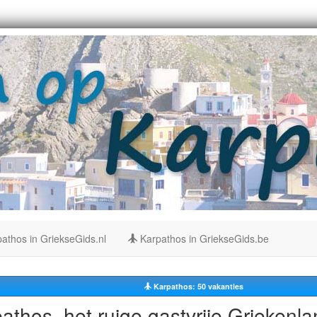
athos in GriekseGids.nl
Karpathos in GriekseGids.be
Karpathos: 50
vakanties
athos, het ruige gastvrije Griekenl