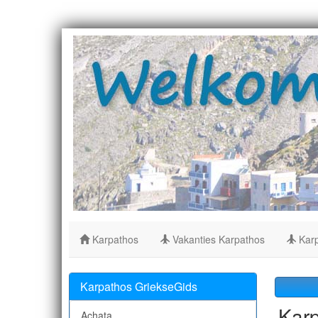
Karpathos
Vakanties Karpathos
Karp
Karpathos GriekseGids
Karp
Achata