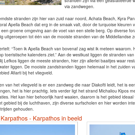
stranden zijn via een geasfalteerde 
via zandwegen.
mdste stranden zijn hier van zuid naar noord, Achata Beach, Kyra Pan
ooral Apella Beach dat erg in de smaak valt, door de turquoise kleuren 
in een groene omgeving aan de voet van een steile berg. Op diverse fora 
ig uitgeroepen tot één van de mooiste stranden van de Middellandse z
ertelt: “Toen ik Apella Beach van bovenaf zag wist ik meteen waarom. 
 op toeristische kalenders ziet.” Aan de westkust liggen de stranden van
ij Lefkos liggen de meeste stranden, hier zijn allerlei baaitjes waar res
water liggen. De mooiste zandstranden liggen helemaal in het zuiden va
bied Afiarti bij het vliegveld.
en van het vliegveld is er een zandweg die naar Diakofti leidt, het is e
ngen, het is hier prachtig. Iets verder ligt het strand Michaliou Kipos 
aties. Het kan hier behoorlijk hard waaien, daarom is het gebied ideaal 
het gebied bij de luchthaven, zijn diverse surfscholen en hier worden int
trijden gehouden.
 Karpathos - Karpathos in beeld