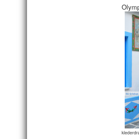
Olympo
klederdr