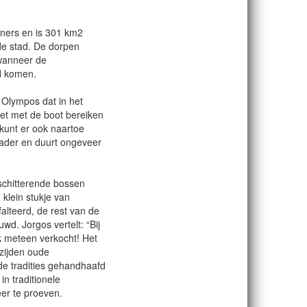
ners en is 301 km2
de stad. De dorpen
 wanneer de
d komen.
 Olympos dat in het
het met de boot bereiken
 kunt er ook naartoe
nrader en duurt ongeveer
schitterende bossen
 klein stukje van
alteerd, de rest van de
wd. Jorgos vertelt: “Bij
k meteen verkocht! Het
zijden oude
e tradities gehandhaafd
n traditionele
eer te proeven.